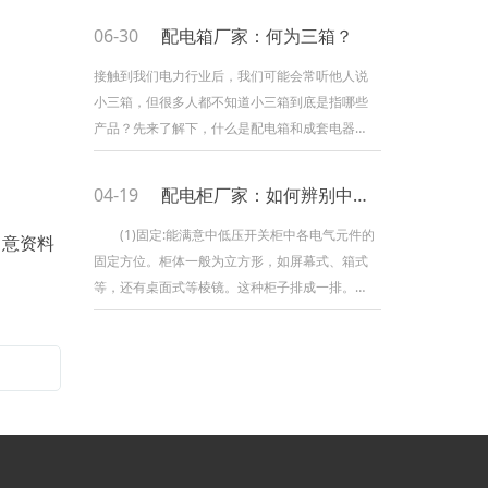
金、化工、纺织等不分许停电的重要场所，实现
06-30
配电箱厂家：何为三箱？
无人值守连续供电双电源开关箱用干重要电气设
备(一般不介许停电)。现在带你了解消防双申源
接触到我们电力行业后，我们可能会常听他人说
小三箱，但很多人都不知道小三箱到底是指哪些
产品？先来了解下，什么是配电箱和成套电器？
配电箱是指按电气接线要求将开关设备、丈量外
表、维护电器和辅助设备拼装在封闭金属或非金
04-19
配电柜厂家：如何辨别中低压开关柜的结构？
属箱中，构成低压配电装置的设备。成套电器即
成套开关设备，它是以开关设备为主
(1)固定:能满意中低压开关柜中各电气元件的
留意资料
固定方位。柜体一般为立方形，如屏幕式、箱式
等，还有桌面式等棱镜。这种柜子排成一排。为
了确保中低压开关柜的尺度和外形，我们常常采
用元件的逐步组合。一般先构成两片或左右两
侧，再构成柜体，或柜体先满意形状要求，再依
次衔接柜体内支架。构成机柜边际的零件长度有
需要正确(公差为负)，以确保各方面的几许尺度和
整体形状要求。关于内阁双方来说，应该考虑组
织的需要性，而