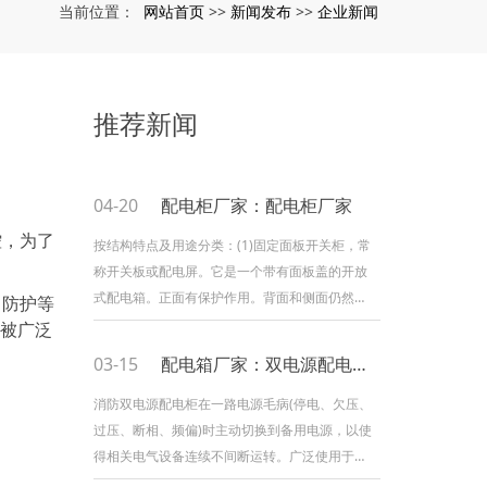
网站首页
新闻发布
企业新闻
当前位置：
>>
>>
推荐新闻
04-20
配电柜厂家：配电柜厂家
控，为了
按结构特点及用途分类：(1)固定面板开关柜，常
称开关板或配电屏。它是一个带有面板盖的开放
式配电箱。正面有保护作用。背面和侧面仍然可
，防护等
以接触带电部件。防护等级低。只能用于对供电
抗被广泛
连续性和可靠性要求不高的工矿企业，变电室用
03-15
配电箱厂家：双电源配电柜的优点与应用
于集中供电。(2) 保护开关设备（即闭合的）是指
除安装面外的所有侧面都被封闭的低压
消防双电源配电柜在一路电源毛病(停电、欠压、
过压、断相、频偏)时主动切换到备用电源，以使
得相关电气设备连续不间断运转。广泛使用于高
层建筑、住宅区、医院、机场、码头、消防、冶